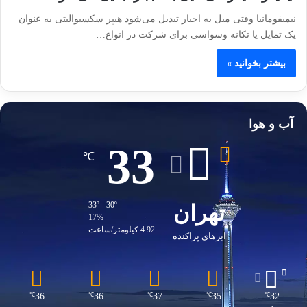
نیمیفومانیا وقتی میل به اجبار تبدیل می‌شود هیپر سکسیوالیتی به عنوان
یک تمایل یا تکانه وسواسی برای شرکت در انواع…
بیشتر بخوانید »
آب و هوا
33
℃
تهران
33º - 30º
17%
4.92 کیلومتر/ساعت
ابرهای پراکنده
36
36
37
35
32
℃
℃
℃
℃
℃