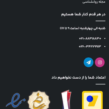
مجله روانشناسی
در هر قدم کنار شما هستیم
شنبه الی چهارشنبه (ساعت 9 تا 17)
021-88318830
026-34279913
اینستاگرام
تلگرام
اعتماد شما را از دست نخواهیم داد