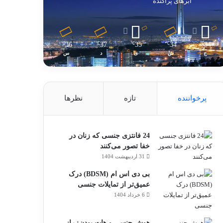
ابرهای پراکنده
36
37
35
34
34
℃
℃
℃
℃
℃
ج
ش
ی
د
س
پرخواننده
تازه
نظرها
24 فانتزی جنسی که زنان در
خفا تصور می‌کنند
31 اردیبهشت 1404
بی دی اس ام (BDSM) درک
عمیق‌تر از تمایلات جنسی
6 خرداد 1404
هوش جنسی و هات بودن: راز