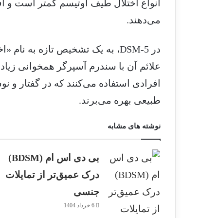
ر با
انواع اختلال طیف اوتیسم کمتر است و افر
می‌دهند.
گر با طب
در DSM-5، به یک تشخیص تازه به ن
آسپرگر و
علائم آن با سندرم آسپرگر همخوانی زیاد
سم چیست؟
افرادی استفاده می‌کنند که در گفتار و نو
 به سندروم
در مدرسه
طبیعی بهره می‌برند.
نوشته های مشابه
بی دی اس ام (BDSM)
درک عمیق‌تر از تمایلات
جنسی
6 خرداد 1404