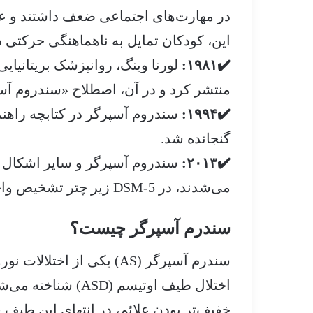
در مهارت‌های اجتماعی ضعف داشتند و علا
این، کودکان تمایل به ناهماهنگی حرکتی د
✔️۱۹۸۱:
لورنا وینگ، روانپزشک بریتانیای
منتشر کرد و در آن، اصطلاح «سندروم آس
✔️۱۹۹۴:
گنجانده شد.
✔️۲۰۱۳:
سندروم آسپرگر و سایر اشکال او
می‌شدند، در DSM-5 زیر چتر تشخیص واحد «اختلال طیف اوتیسم» ادغام گردیدند.
سندرم آسپرگر چیست؟
سندرم آسپرگر (AS) یکی از 
اختلال طیف اوتیسم (
خفیف‌تر بودن علائم، در انتهای این طیف 