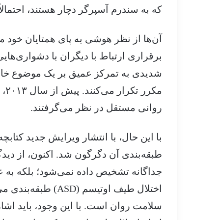
یک ناتوانی
که به سندرم آسپرگر دچار هستند، احتمالا
ا ازدواج
آن‌ها از نظر هوشی به پای همتایان خود م
برقراری ارتباط با دیگران با دشواری‌هایی
پرگر را
شدیدی به تمرکز عمیق بر یک موضوع خاص 
مکر
آسپرگر
روانی مستقل در نظر می‌گرفتند.
ر
از سندرم
طبقه‌بندی آن دگرگون شد. اکنون، از دید
نه
جداگانه تشخیص داده نمی‌شود؛ بلکه به 
ود؟
اختلال طیف اوتیسم (D
رم آسپرگر
لان
سلامت روان است. با این وجود، باید اشار