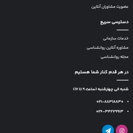
عضویت مشاوران آنلاین
دسترسی سریع
خدمات سازمانی
مشاوره آنلاین روانشناسی
مجله روانشناسی
در هر قدم کنار شما هستیم
شنبه الی چهارشنبه (ساعت 9 تا 17)
021-88318830
026-34279913
اینستاگرام
تلگرام