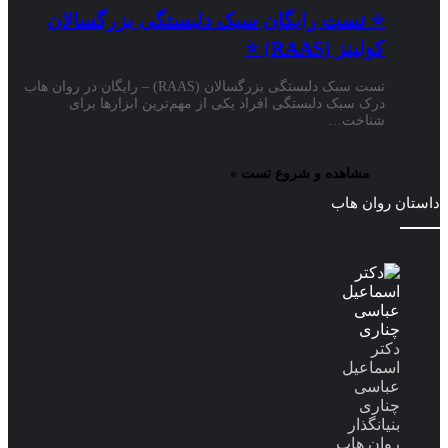
⭐ تست رایگان سبک دلبستگی بزرگسالان
کولینز (RAAS) ⭐
تست سبک دلبستگی بزرگسالان (RAAS) – رایگان در روان هاب
درک سبک دلبستگی افراد یکی از مهم‌ترین ابزارها برای
شناخت…
مشاهده و شروع تست »
داستان روان هاب
دکتر
اسماعیل
عباسی
چناری
بنیانگذار
روان هاب