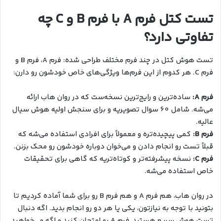
تست کتل فرم A با فرم B و C چه
تفاوتی دارد؟
تست هوش کتل در چند فرم مختلف طراحی شده: فرم A، فرم B و
فرم C. هر کدوم از این فرم‌ها ویژگی‌های خاص خودشون رو دارن:
فرم A:
ساده‌ترین و رایج‌ترین نسخه‌ست که در روان هاب ارائه
می‌شه. شامل 60 سوال تصویریه و برای سنجش اولیه هوش سیال
عالیه.
فرم B:
کمی پیچیده‌تره و معمولاً برای افرادی استفاده می‌شه که
قبلاً تست رو انجام دادن و می‌خوان دوباره خودشون رو محک بزنن.
فرم C:
نسخه پیشرفته‌تر و کوتاه‌تریه که گاهی برای تحقیقات
خاص استفاده می‌شه.
در روان هاب، هم فرم A و هم فرم B رو برای شما آماده کردیم تا
بتونید با توجه به نیازتون، یکی یا هر دو رو انجام بدید. اگه دنبال
تست هوش سریع هستید، فرم A رو امتحان کنید و اگه می‌خواهید