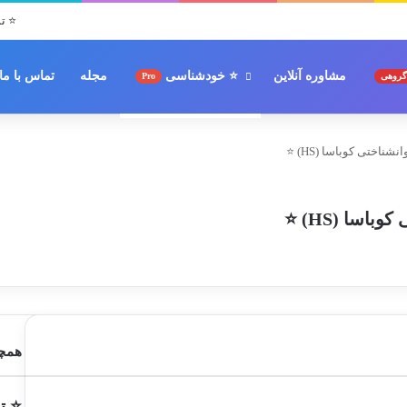
⭐ تس
مشاوره آنلاین
⭐ خودشناسی
مجله
تماس با ما
گروهی
Pro
اختی کوباسا (HS) ⭐
سا (HS) ⭐
همچن
⭐ ت