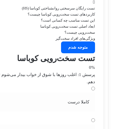
ی
ی
ا
ل
ک
ن
ت
گ
تست رایگان سرسختی روانشناختی کوباسا (HS)
س
ک
ر
س
کاربردهای تست سخت‌رویی کوباسا چیست؟
د
آ
ا
این تست مناسب چه کسانی است؟
ا
پ
م
ابعاد اصلی تست سخت‌رویی کوباسا
ی
سخت‌رویی چیست؟
ن
ویژگی‌های افراد سخت‌گیر
متوجه شدم
تست سخت‌رویی کوباسا
0%
پرسش 1:
اغلب روزها با شوق از خواب بیدار می‌شوم تا 
دهم.
کاملا درست