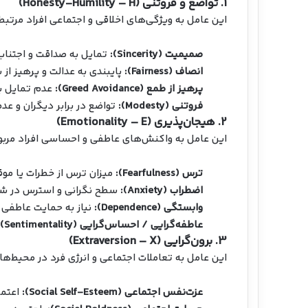
1. تواضع و فروتنی (Honesty-Humility – H)
این عامل به ویژگی‌های اخلاقی و اجتماعی افراد مرتب
صمیمیت (Sincerity):
تمایل به صداقت و اجتناب 
انصاف (Fairness):
پایبندی به عدالت و پرهیز از 
پرهیز از طمع (Greed Avoidance):
عدم تمایل ب
فروتنی (Modesty):
تواضع در برابر دیگران و عدم
2. هیجان‌پذیری (Emotionality – E)
این عامل به واکنش‌های عاطفی و احساسی افراد مربو
ترس (Fearfulness):
میزان ترس از خطرات یا موق
اضطراب (Anxiety):
سطح نگرانی و استرس در شر
وابستگی (Dependence):
نیاز به حمایت عاطفی ا
عاطفه‌گرایی / احساس‌گرایی (Sentimentality):
3. برون‌گرایی (Extraversion – X)
این عامل به تعاملات اجتماعی و انرژی فرد در محیط‌ها
عزت‌نفس اجتماعی (Social Self-Esteem):
اعتما