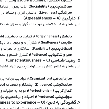
جسارت اجتماعی (Social Boldness):
راحتی در بی
معاشرت‌پذیری (Sociability):
لذت بردن از تعامل
سرزندگی (Liveliness):
داشتن انرژی و نشاط در ز
4. دلپذیری (Agreeableness – A)
این عامل به نحوه تعامل فرد با دیگران و میزان همکا
بخشش (Forgivingness):
تمایل به بخشیدن اشت
ملایمت (Gentleness):
رفتار آرام و مهربان با دیگ
انعطاف‌پذیری (Flexibility):
سازگاری با نظرات و 
صبر و شکیبایی (Patience):
کنترل خشم و تحمل د
5. وظیفه‌شناسی (Conscientiousness – C)
این عامل به نظم، تلاش و مسئولیت‌پذیری افراد اشاره 
سازمان‌دهی (Organization):
توانایی برنامه‌ریز
سخت‌کوشی (Diligence):
پشتکار و تعهد به انج
کمال‌گرایی (Perfectionism):
توجه به جزئیات و 
دوراندیشی (Prudence):
احتیاط و برنامه‌ریزی برا
6. گشودگی به تجربه (Openness to Experience – O)
این عامل به خلاقیت، کنجکاوی و پذیرش ایده‌های جدی