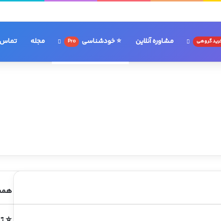
مشاوره آنلاین
⭐ خودشناسی
مجله
تماس ب
رید گروهی
Pro
همچن
ب
س
⭐ ت