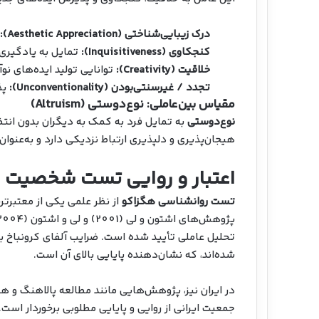
درک زیبایی‌شناختی (Aesthetic Appreciation):
کنجکاوی (Inquisitiveness):
تمایل به یادگیری
خلاقیت (Creativity):
توانایی تولید ایده‌های نوآو
تجدد / غیرسنتی‌بودن (Unconventionality):
پذ
مقیاس بین‌عاملی: نوع‌دوستی (Altruism)
نوع‌دوستی
به تمایل فرد به کمک به دیگران بدون انتظ
هیجان‌پذیری و دلپذیری ارتباط نزدیکی دارد و به‌عنو
اعتبار و روایی تست شخصیت 
تست روانشناسی هگزاکو
از نظر علمی یکی از معتبر
شده‌اند، که نشان‌دهنده پایایی بالای آن است.
در ایران نیز، پژوهش‌هایی مانند مطالعه پالاهنگ و همکاران (1388) نشان د
جمعیت ایرانی از روایی و پایایی مطلوبی برخوردار است