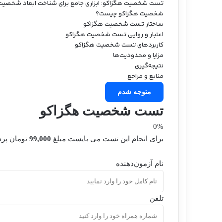
ا
ی
ل
ی
تست شخصیت هگزاکو: ابزاری جامع برای شناخت ابعاد شخصیت
ن
ت
ک
گ
شخصیت هگزاکو چیست؟
ر
ک
س
س
ساختار تست شخصیت هگزاکو
ا
آ
د
اعتبار و روایی تست شخصیت هگزاکو
ا
م
پ
کاربردهای تست شخصیت هگزاکو
ی
مزایا و محدودیت‌ها
ن
نتیجه‌گیری
منابع و مراجع
متوجه شدم
تست شخصیت هگزاکو
0%
برای انجام این تست می بایست مبلغ
99,000
تومان پرد
نام آزمون‌دهنده
تلفن