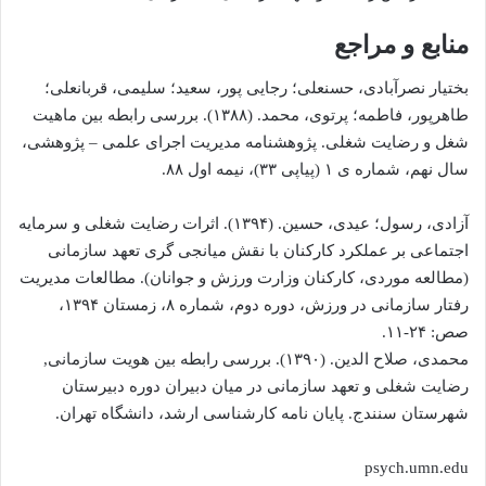
منابع و مراجع
بختیار نصرآبادی، حسنعلی؛ رجایی پور، سعید؛ سلیمی، قربانعلی؛
طاهرپور، فاطمه؛ پرتوی، محمد. (۱۳۸۸). بررسی رابطه بین ماهیت
شغل و رضایت شغلی. پژوهشنامه مدیریت اجرای علمی – پژوهشی،
سال نهم، شماره ی ۱ (پیاپی ۳۳)، نیمه اول ۸۸.
آزادی، رسول؛ عیدی، حسین. (۱۳۹۴). اثرات رضایت شغلی و سرمایه
اجتماعی بر عملکرد کارکنان با نقش میانجی گری تعهد سازمانی
(مطالعه موردی، کارکنان وزارت ورزش و جوانان). مطالعات مدیریت
رفتار سازمانی در ورزش، دوره دوم، شماره ۸، زمستان ۱۳۹۴،
صص: ۲۴-۱۱.
محمدی، صلاح الدین. (۱۳۹۰). بررسی رابطه بین هویت سازمانی,
رضایت شغلی و تعهد سازمانی در میان دبیران دوره دبیرستان
شهرستان سنندج. پایان نامه کارشناسی ارشد، دانشگاه تهران.
psych.umn.edu