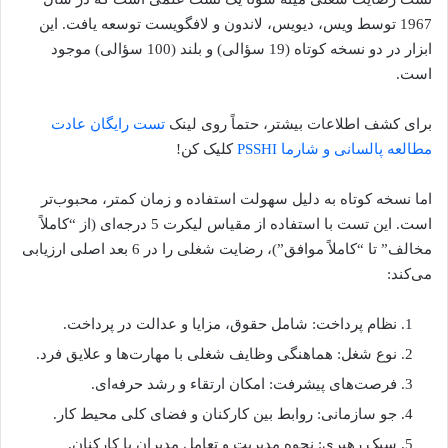
1967 توسط ویس، دیویس، لاندون و لافگویست توسعه یافت. این
ابزار در دو نسخه کوتاه (19 سؤالی) و بلند (100 سؤالی) موجود
است.
برای کشف اطلاعات بیشتر، حتماً روی لینک
تست رایگان عادت
مطالعه پالسانی و شارما PSSHI
کلیک کن!
اما نسخه کوتاه به دلیل سهولت استفاده و زمان کمتر، محبوب‌تر
است. این تست با استفاده از مقیاس لیکرت 5 درجه‌ای (از “کاملاً
مخالف” تا “کاملاً موافق”)، رضایت شغلی را در 6 بعد اصلی ارزیابی
می‌کند:
نظام پرداخت: شامل حقوق، مزایا و عدالت در پرداخت.
نوع شغل: هماهنگی وظایف شغلی با مهارت‌ها و علایق فرد.
فرصت‌های پیشرفت: امکان ارتقاء و رشد حرفه‌ای.
جو سازمانی: روابط بین کارکنان و فضای کلی محیط کار.
سبک رهبری: نحوه مدیریت و تعامل مدیران با کارکنان.